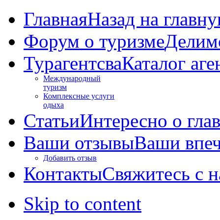
Главная
Назад на главн
Форум о туризме
Делим
Турагентсва
Каталог аге
Международный
туризм
Комплексные услуги
одыха
Статьи
Интересно о гла
Ваши отзывы
Ваши впеч
Добавить отзыв
Контакты
Свяжитесь с 
Skip to content