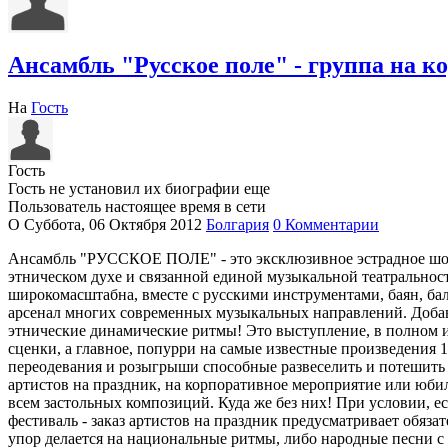
Ансамбль "Русское поле" - группа на к
На
Гость
Гость
Гость не установил их биографии еще
Пользователь настоящее время в сети
О
Суббота, 06 Октября 2012
Болгария
0 Комментарии
Ансамбль "РУССКОЕ ПОЛЕ" - это эксклюзивное эстрадное шоу
этническом духе и связанной единой музыкальной театраль
широкомасштабна, вместе с русскими инструментами, баян, бал
арсенал многих современных музыкальных направлений. Добав
этнические динамические ритмы! Это выступление, в полном ин
сценки, а главное, попурри на самые известные произведения 1
переодевания и розыгрыши способные развеселить и потешить
артистов на праздник, на корпоративное мероприятие или юб
всем застольных композиций. Куда же без них! При условии, е
фестиваль - заказ артистов на праздник предусматривает обяз
упор делается на национальные ритмы, либо народные песни 