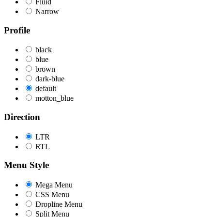
Fluid
Narrow
Profile
black
blue
brown
dark-blue
default
motton_blue
Direction
LTR
RTL
Menu Style
Mega Menu
CSS Menu
Dropline Menu
Split Menu