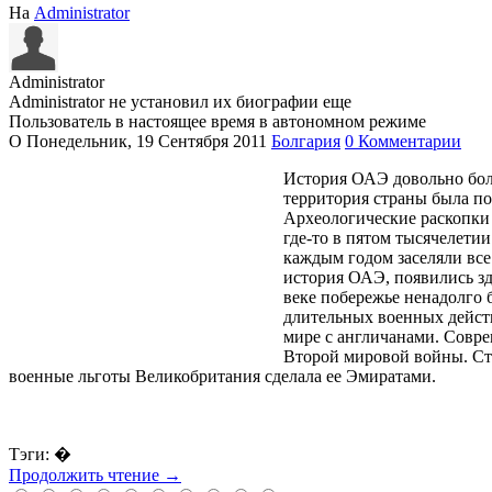
На
Administrator
Administrator
Administrator не установил их биографии еще
Пользователь в настоящее время в автономном режиме
О
Понедельник, 19 Сентября 2011
Болгария
0 Комментарии
История ОАЭ довольно бо
территория страны была по
Археологические раскопки 
где-то в пятом тысячелети
каждым годом заселяли все
история ОАЭ, появились зде
веке побережье ненадолго 
длительных военных дейст
мире с англичанами. Совре
Второй мировой войны. Стр
военные льготы Великобритания сделала ее Эмиратами.
Тэги: �
Продолжить чтение →