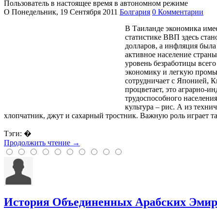
Пользователь в настоящее время в автономном режиме
О
Понедельник, 19 Сентября 2011
Болгария
0 Комментарии
В Таиланде экономика имее
статистике ВВП здесь стан
долларов, а инфляция был
активное население страны
уровень безработицы всег
экономику и легкую промы
сотрудничает с Японией, 
процветает, это аграрно-и
трудоспособного населения 
культура – рис. А из техн
хлопчатник, джут и сахарный тростник. Важную роль играет т
Тэги: �
Продолжить чтение →
История Объединенных Арабских Эмир