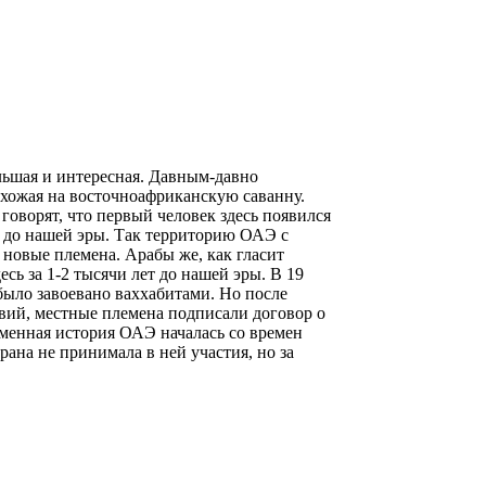
льшая и интересная. Давным-давно
хожая на восточноафриканскую саванну.
говорят, что первый человек здесь появился
и до нашей эры. Так территорию ОАЭ с
 новые племена. Арабы же, как гласит
сь за 1-2 тысячи лет до нашей эры. В 19
было завоевано ваххабитами. Но после
вий, местные племена подписали договор о
менная история ОАЭ началась со времен
ана не принимала в ней участия, но за