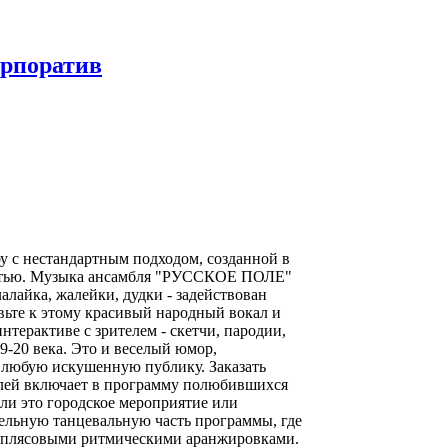
орпоратив
 с нестандартным подходом, созданной в
ностью. Музыка ансамбля "РУССКОЕ ПОЛЕ"
алайка, жалейки, дудки - задействован
ьте к этому красивый народный вокал и
терактиве с зрителем - скетчи, пародии,
9-20 века. Это и веселый юмор,
 любую искушенную публику. Заказать
илей включает в программу полюбившихся
сли это городское мероприятие или
ательную танцевальную часть программы, где
с плясовыми ритмическими аранжировками.