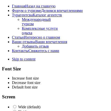
Главная
Назад на главную
Форум о туризме
Делимся впечатлениями
Турагентсва
Каталог агентств
Международный
туризм
Комплексные услуги
одыха
Статьи
Интересно о главном
Ваши отзывы
Ваши впечатления
Добавить отзыв
Контакты
Свяжитесь с нами
Skip to content
Font Size
Increase font size
Decrease font size
Default font size
Screen
Wide (default)