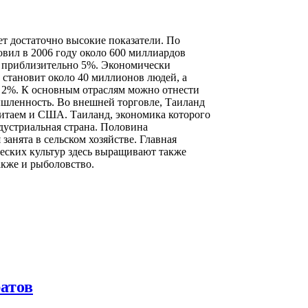
т достаточно высокие показатели. По
овил в 2006 году около 600 миллиардов
а приблизительно 5%. Экономически
 становит около 40 миллионов людей, а
о 2%. К основным отраслям можно отнести
шленность. Во внешней торговле, Таиланд
Китаем и США. Таиланд, экономика которого
ндустриальная страна. Половина
занята в сельском хозяйстве. Главная
ических культур здесь выращивают также
акже и рыболовство.
атов